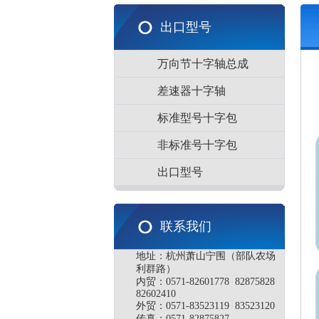
出口型号
万向节十字轴总成
差速器十字轴
标准型号十字包
非标准号十字包
出口型号
联系我们
地址：杭州萧山宁围（部队农场
利群路）
内贸：0571-82601778 82875828
82602410
外贸：0571-83523119 83523120
传真：0571-82875827