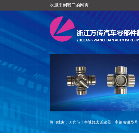
欢迎来到我们的网页
热门搜索：
万向节十字轴总成
差速器十字轴
标准型号