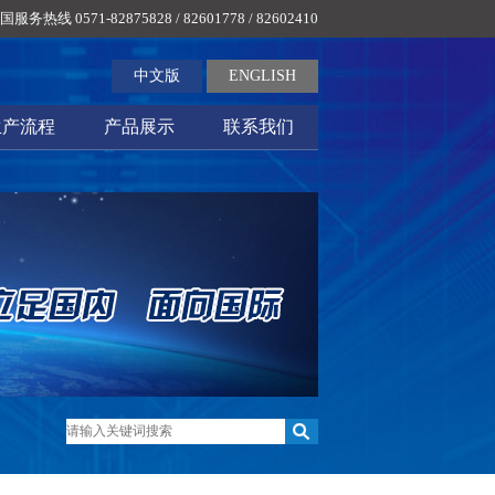
国服务热线 0571-82875828 / 82601778 / 82602410
中文版
ENGLISH
生产流程
产品展示
联系我们