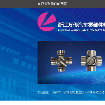
欢迎来到我们的网页
热门搜索：
万向节十字轴总成
差速器十字轴
标准型号