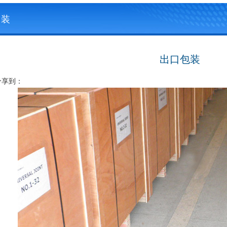
装
出口包装
分享到：