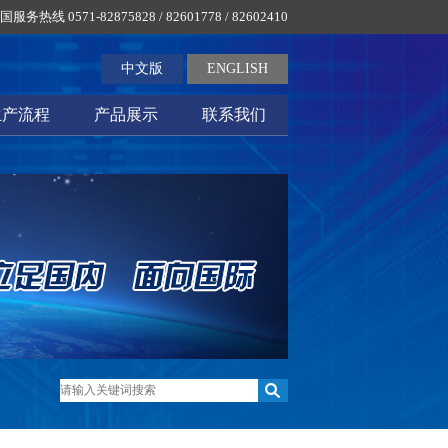
国服务热线 0571-82875828 / 82601778 / 82602410
中文版
ENGLISH
生产流程
产品展示
联系我们