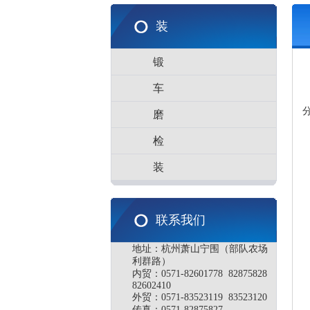
装
锻
车
磨
检
装
联系我们
地址：杭州萧山宁围（部队农场
利群路）
内贸：0571-82601778 82875828
82602410
外贸：0571-83523119 83523120
传真：0571-82875827