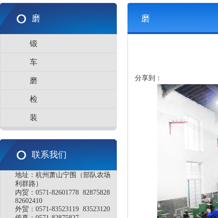
磨
磨
锻
车
分享到：
磨
检
装
联系我们
地址：杭州萧山宁围（部队农场
利群路）
内贸：0571-82601778 82875828
82602410
外贸：0571-83523119 83523120
传真：0571-82875827