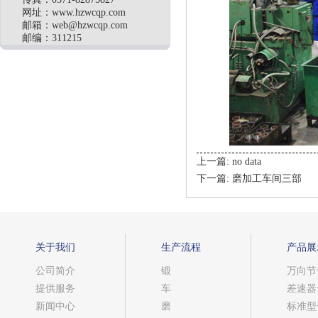
网址：www.hzwcqp.com
邮箱：
web@hzwcqp.com
邮编：311215
上一篇:
no data
下一篇:
磨加工车间三部
关于我们
生产流程
产品展
公司简介
锻
万向节
提供服务
车
差速器
新闻中心
磨
标准型