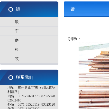
锻
锻
锻
车
分享到：
磨
检
装
联系我们
地址：杭州萧山宁围（部队农场
利群路）
内贸：0571-82601778 82875828
82602410
外贸：0571-83523119 83523120
传真：0571-82875827